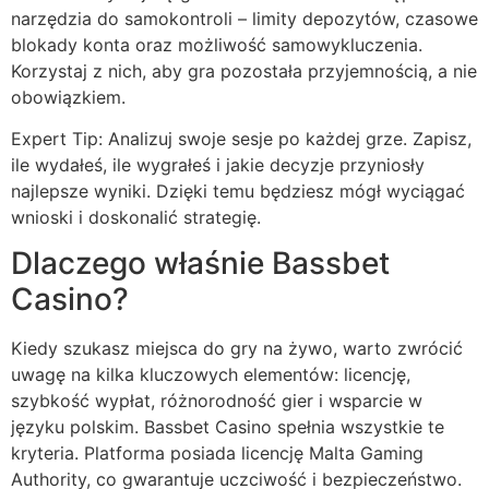
narzędzia do samokontroli – limity depozytów, czasowe
blokady konta oraz możliwość samowykluczenia.
Korzystaj z nich, aby gra pozostała przyjemnością, a nie
obowiązkiem.
Expert Tip: Analizuj swoje sesje po każdej grze. Zapisz,
ile wydałeś, ile wygrałeś i jakie decyzje przyniosły
najlepsze wyniki. Dzięki temu będziesz mógł wyciągać
wnioski i doskonalić strategię.
Dlaczego właśnie Bassbet
Casino?
Kiedy szukasz miejsca do gry na żywo, warto zwrócić
uwagę na kilka kluczowych elementów: licencję,
szybkość wypłat, różnorodność gier i wsparcie w
języku polskim. Bassbet Casino spełnia wszystkie te
kryteria. Platforma posiada licencję Malta Gaming
Authority, co gwarantuje uczciwość i bezpieczeństwo.