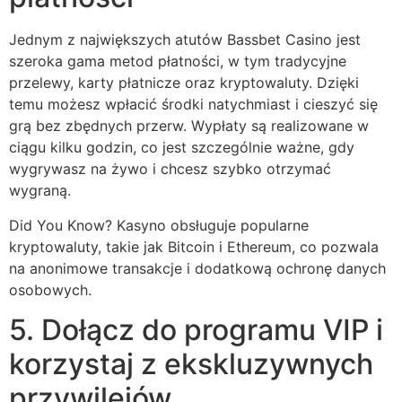
Jednym z największych atutów Bassbet Casino jest
szeroka gama metod płatności, w tym tradycyjne
przelewy, karty płatnicze oraz kryptowaluty. Dzięki
temu możesz wpłacić środki natychmiast i cieszyć się
grą bez zbędnych przerw. Wypłaty są realizowane w
ciągu kilku godzin, co jest szczególnie ważne, gdy
wygrywasz na żywo i chcesz szybko otrzymać
wygraną.
Did You Know? Kasyno obsługuje popularne
kryptowaluty, takie jak Bitcoin i Ethereum, co pozwala
na anonimowe transakcje i dodatkową ochronę danych
osobowych.
5. Dołącz do programu VIP i
korzystaj z ekskluzywnych
przywilejów