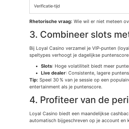
Verificatie‑tijd
Rhetorische vraag:
Wie wil er niet meteen ov
3. Combineer slots me
Bij Loyal Casino verzamel je VIP‑punten (loyal
speltypes verhoogt je dagelijkse puntenscore 
Slots
: Hoge volatiliteit biedt meer punten
Live dealer
: Consistente, lagere puntens
Tip:
Speel 30 % van je sessie op een populaire
entertainment als je puntenscore.
4. Profiteer van de pe
Loyal Casino biedt een maandelijkse cashback
automatisch bijgeschreven op je account en 