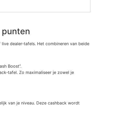
r punten
f live dealer‑tafels. Het combineren van beide
ash Boost”.
ack‑tafel. Zo maximaliseer je zowel je
lijk van je niveau. Deze cashback wordt