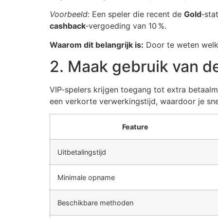
Voorbeeld:
Een speler die recent de
Gold
‑sta
cashback
‑vergoeding van 10 %.
Waarom dit belangrijk is:
Door te weten welke
2. Maak gebruik van d
VIP‑spelers krijgen toegang tot extra betaa
een verkorte verwerkingstijd, waardoor je sne
Feature
Uitbetalingstijd
Minimale opname
Beschikbare methoden