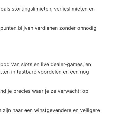
ls stortingslimieten, verlieslimieten en
je punten blijven verdienen zonder onnodig
od van slots en live dealer‑games, en
tten in tastbare voordelen en een nog
ind je precies waar je ze verwacht: op
 zijn naar een winstgevendere en veiligere