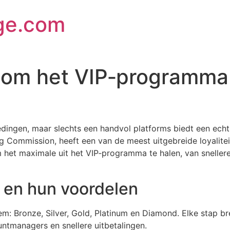
ge.com
 om het VIP‑programma 
iedingen, maar slechts een handvol platforms biedt een ec
ommission, heeft een van de meest uitgebreide loyaliteitss
om het maximale uit het VIP‑programma te halen, van snelle
s en hun voordelen
m: Bronze, Silver, Gold, Platinum en Diamond. Elke stap b
ntmanagers en snellere uitbetalingen.