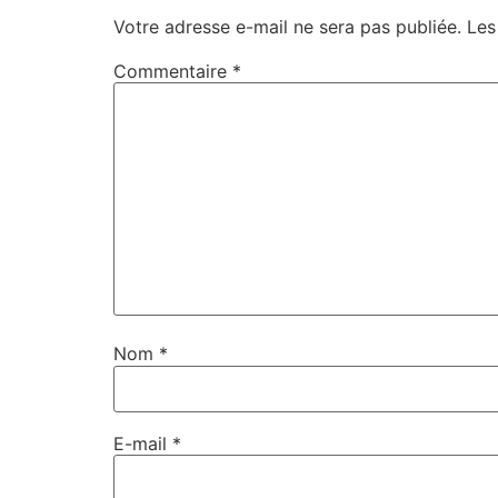
Votre adresse e-mail ne sera pas publiée.
Les
Commentaire
*
Nom
*
E-mail
*