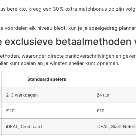
tus bereikte, kreeg een 30 % extra matchbonus op zijn vol
 voordelen elk niveau biedt, kun je je speelgedrag planne
e exclusieve betaalmethoden 
lmethoden, waaronder directe bankoverschrijvingen en geve
ller kunt spelen en je winsten sneller kunt opnemen.
Standaard spelers
2–3 werkdagen
24 uur
€20
€10
iDEAL, Creditcard
iDEAL, Skrill, Netel