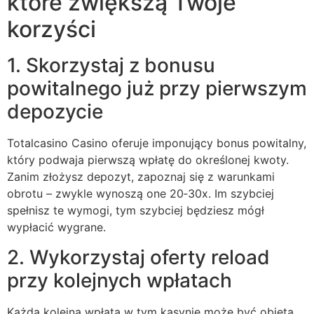
które zwiększą Twoje
korzyści
1. Skorzystaj z bonusu
powitalnego już przy pierwszym
depozycie
Totalcasino Casino oferuje imponujący bonus powitalny,
który podwaja pierwszą wpłatę do określonej kwoty.
Zanim złożysz depozyt, zapoznaj się z warunkami
obrotu – zwykle wynoszą one 20‑30x. Im szybciej
spełnisz te wymogi, tym szybciej będziesz mógł
wypłacić wygrane.
2. Wykorzystaj oferty reload
przy kolejnych wpłatach
Każda kolejna wpłata w tym kasynie może być objęta