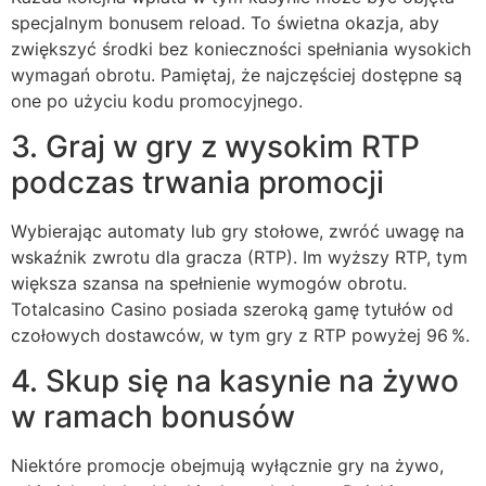
specjalnym bonusem reload. To świetna okazja, aby
zwiększyć środki bez konieczności spełniania wysokich
wymagań obrotu. Pamiętaj, że najczęściej dostępne są
one po użyciu kodu promocyjnego.
3. Graj w gry z wysokim RTP
podczas trwania promocji
Wybierając automaty lub gry stołowe, zwróć uwagę na
wskaźnik zwrotu dla gracza (RTP). Im wyższy RTP, tym
większa szansa na spełnienie wymogów obrotu.
Totalcasino Casino posiada szeroką gamę tytułów od
czołowych dostawców, w tym gry z RTP powyżej 96 %.
4. Skup się na kasynie na żywo
w ramach bonusów
Niektóre promocje obejmują wyłącznie gry na żywo,