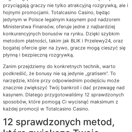
przyciągają graczy nie tylko atrakcyjną rozgrywką, ale i
hojnymi promocjami. Totalcasino Casino, będąc
jedynym w Polsce legalnym kasynem pod nadzorem
Ministerstwa Finansów, oferuje jedne z najbardziej
konkurencyjnych bonusów na rynku. Dzięki szybkim
metodom płatności, takim jak BLIK i Przelewy24, oraz
bogatej ofercie gier na żywo, gracze mogą cieszyć się
płynną i bezpieczną rozgrywką.
Zanim przejdziemy do konkretnych technik, warto
podkreślić, że bonusy nie są jedynie „gratisem”. To
narzędzie, które przy odpowiednim podejściu może
znacznie zwiększyć Twój bankroll i dać przewagę nad
kasynem. Dlatego przygotowaliśmy 12 sprawdzonych
sposobów, które pomogą Ci wycisnąć maksimum z
każdej promocji w Totalcasino Casino.
12 sprawdzonych metod,