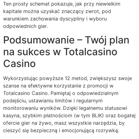
Ten prosty schemat pokazuje, jak przy niewielkim
kapitale można uzyskać znaczący zwrot, pod
warunkiem zachowania dyscypliny i wyboru
odpowiednich gier.
Podsumowanie – Twój plan
na sukces w Totalcasino
Casino
Wykorzystując powyższe 12 metod, zwiększysz swoje
szanse na efektywne korzystanie z promocji w
Totalcasino Casino. Pamiętaj o odpowiedzialnym
podejściu, ustawianiu limitów i regularnym
monitorowaniu wyników. Dzięki legalnemu statusowi
kasyna, szybkim płatnościom (w tym BLIK) oraz bogatej
ofercie gier na żywo, masz wszystkie narzędzia, by
cieszyć się bezpieczną i emocjonującą rozrywką.