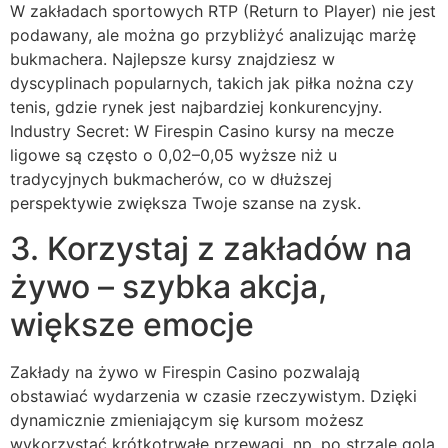
W zakładach sportowych RTP (Return to Player) nie jest
podawany, ale można go przybliżyć analizując marżę
bukmachera. Najlepsze kursy znajdziesz w
dyscyplinach popularnych, takich jak piłka nożna czy
tenis, gdzie rynek jest najbardziej konkurencyjny.
Industry Secret: W Firespin Casino kursy na mecze
ligowe są często o 0,02–0,05 wyższe niż u
tradycyjnych bukmacherów, co w dłuższej
perspektywie zwiększa Twoje szanse na zysk.
3. Korzystaj z zakładów na
żywo – szybka akcja,
większe emocje
Zakłady na żywo w Firespin Casino pozwalają
obstawiać wydarzenia w czasie rzeczywistym. Dzięki
dynamicznie zmieniającym się kursom możesz
wykorzystać krótkotrwałe przewagi, np. po strzale gola