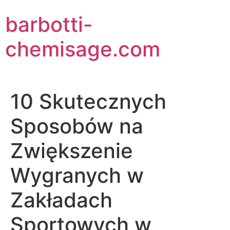
Aller
barbotti-
au
contenu
chemisage.com
10 Skutecznych
Sposobów na
Zwiększenie
Wygranych w
Zakładach
Sportowych w