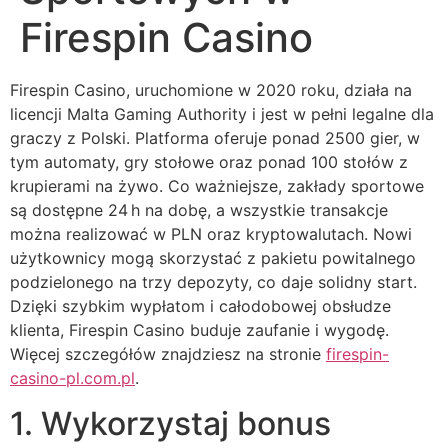
Firespin Casino
Firespin Casino, uruchomione w 2020 roku, działa na
licencji Malta Gaming Authority i jest w pełni legalne dla
graczy z Polski. Platforma oferuje ponad 2500 gier, w
tym automaty, gry stołowe oraz ponad 100 stołów z
krupierami na żywo. Co ważniejsze, zakłady sportowe
są dostępne 24 h na dobę, a wszystkie transakcje
można realizować w PLN oraz kryptowalutach. Nowi
użytkownicy mogą skorzystać z pakietu powitalnego
podzielonego na trzy depozyty, co daje solidny start.
Dzięki szybkim wypłatom i całodobowej obsłudze
klienta, Firespin Casino buduje zaufanie i wygodę.
Więcej szczegółów znajdziesz na stronie
firespin-
casino-pl.com.pl
.
1. Wykorzystaj bonus