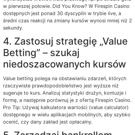
w pierwszej połowie. Did You Know? W Firespin Casino
dostępnych jest ponad 30 dyscyplin w trybie live, a
średni czas reakcji na zmiany kursów wynosi mniej niż 2
sekundy.
4. Zastosuj strategię „Value
Betting” – szukaj
niedoszacowanych kursów
Value betting polega na obstawianiu zdarzeń, których
rzeczywiste prawdopodobieństwo jest wyższe niż
sugeruje to kurs. Analizuj statystyki drużyn, kontuzje i
formę, a następnie porównuj je z ofertą Firespin Casino.
Pro Tip: Używaj kalkulatora wartości (value calculator)
dostępnego w wielu aplikacjach mobilnych, aby szybko
ocenić, czy dany zakład jest opłacalny.