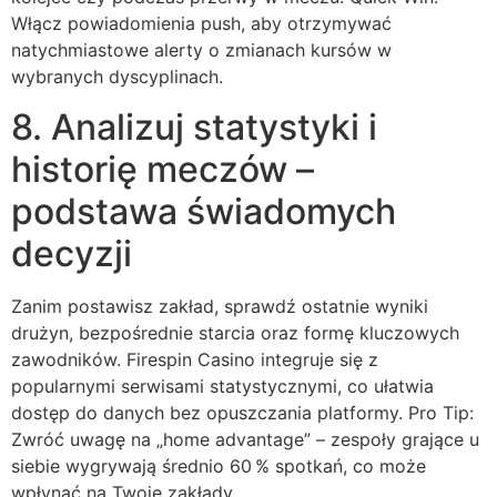
Włącz powiadomienia push, aby otrzymywać
natychmiastowe alerty o zmianach kursów w
wybranych dyscyplinach.
8. Analizuj statystyki i
historię meczów –
podstawa świadomych
decyzji
Zanim postawisz zakład, sprawdź ostatnie wyniki
drużyn, bezpośrednie starcia oraz formę kluczowych
zawodników. Firespin Casino integruje się z
popularnymi serwisami statystycznymi, co ułatwia
dostęp do danych bez opuszczania platformy. Pro Tip:
Zwróć uwagę na „home advantage” – zespoły grające u
siebie wygrywają średnio 60 % spotkań, co może
wpłynąć na Twoje zakłady.