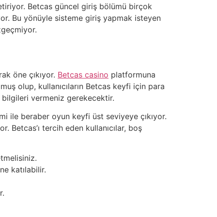
etiriyor. Betcas güncel giriş bölümü birçok
liyor. Bu yönüyle sisteme giriş yapmak isteyen
azgeçmiyor.
arak öne çıkıyor.
Betcas casino
platformuna
uş olup, kullanıcıların Betcas keyfi için para
bilgileri vermeniz gerekecektir.
mi ile beraber oyun keyfi üst seviyeye çıkıyor.
. Betcas’ı tercih eden kullanıcılar, boş
tmelisiniz.
e katılabilir.
r.