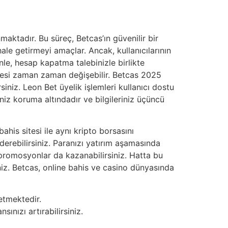
aktadır. Bu süreç, Betcas’ın güvenilir bir
le getirmeyi amaçlar. Ancak, kullanıcılarının
nle, hesap kapatma talebinizle birlikte
adresi zaman zaman değişebilir. Betcas 2025
siniz. Leon Bet üyelik işlemleri kullanıcı dostu
niz koruma altındadır ve bilgileriniz üçüncü
his sitesi ile aynı kripto borsasını
erebilirsiniz. Paranızı yatırım aşamasında
li promosyonlar da kazanabilirsiniz. Hatta bu
iniz. Betcas, online bahis ve casino dünyasında
etmektedir.
nızı artırabilirsiniz.