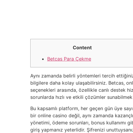
Content
Betcas Para Çekme
Aynı zamanda belirli yöntemleri tercih ettiğin
bilgilere daha kolay ulaşabilirsiniz. Betcas, o
seçenekleri arasında, özellikle canlı destek hi
sorunlarda hızlı ve etkili çözümler sunabilmek 
Bu kapsamlı platform, her geçen gün üye sayı
bir online casino değil, aynı zamanda kazançl
yönetimi, ödeme sorunları, bonus kullanımı gibi 
giriş yapmanız yeterlidir. Şifrenizi unuttuysanı