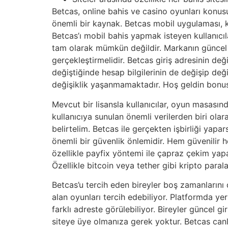
Betcas, online bahis ve casino oyunları konus
önemli bir kaynak. Betcas mobil uygulaması, k
Betcas’ı mobil bahis yapmak isteyen kullanıcıl
tam olarak mümkün değildir. Markanın güncel gi
gerçekleştirmelidir. Betcas giriş adresinin değ
değiştiğinde hesap bilgilerinin de değişip değ
değişiklik yaşanmamaktadır. Hoş geldin bonusu
Mevcut bir lisansla kullanıcılar, oyun masasında
kullanıcıya sunulan önemli verilerden biri olar
belirtelim. Betcas ile gerçekten işbirliği yap
önemli bir güvenlik önlemidir. Hem güvenilir h
özellikle payfix yöntemi ile çapraz çekim yapa
Özellikle bitcoin veya tether gibi kripto parala
Betcas’u tercih eden bireyler boş zamanlarını 
alan oyunları tercih edebiliyor. Platformda ye
farklı adreste görülebiliyor. Bireyler güncel 
siteye üye olmanıza gerek yoktur. Betcas canl