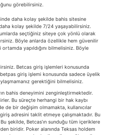
ğunu görebilirsiniz.
sinde daha kolay şekilde bahis sitesine
ha kolay şekilde 7/24 yaşayabilirsiniz.
rumlarda seçtiğiniz siteye çok yönlü olarak
rsiniz. Böyle anlarda özellikle hem güvenilir
i ortamda yapıldığını bilmelisiniz. Böyle
irsiniz. Betcas giriş işlemleri konusunda
 betpas giriş işlemi konusunda sadece üyelik
 paylaşmamanız gerektiğini bilmelisiniz.
rın bahis deneyimini zenginleştirmektedir.
ilirler. Bu süreçte herhangi bir hak kaybı
de de bir değişim olmamakta, kullanıcılar
iriş adresini taklit etmeye çalışmaktadır. Bu
. Bu şekilde, Betcas’ın sunduğu tüm içeriklere
rden biridir. Poker alanında Teksas holdem