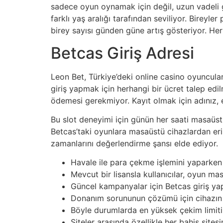
sadece oyun oynamak için değil, uzun vadeli gü
farklı yaş aralığı tarafından seviliyor. Bireyl
birey sayısı günden güne artış gösteriyor. Her
Betcas Giriş Adresi
Leon Bet, Türkiye’deki online casino oyuncular
giriş yapmak için herhangi bir ücret talep edi
ödemesi gerekmiyor. Kayıt olmak için adınız, e
Bu slot deneyimi için günün her saati masaüstü
Betcas’taki oyunlara masaüstü cihazlardan eriş
zamanlarını değerlendirme şansı elde ediyor.
Havale ile para çekme işlemini yaparken si
Mevcut bir lisansla kullanıcılar, oyun masa
Güncel kampanyalar için Betcas giriş yap
Donanım sorununun çözümü için cihazın u
Böyle durumlarda en yüksek çekim limitin
Siteler arasında özellikle her bahis sitesi