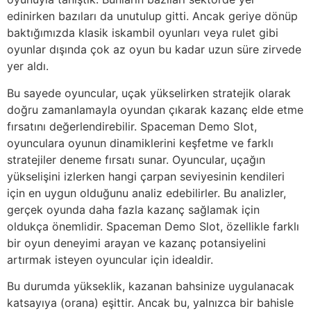
edinirken bazıları da unutulup gitti. Ancak geriye dönüp
baktığımızda klasik iskambil oyunları veya rulet gibi
oyunlar dışında çok az oyun bu kadar uzun süre zirvede
yer aldı.
Bu sayede oyuncular, uçak yükselirken stratejik olarak
doğru zamanlamayla oyundan çıkarak kazanç elde etme
fırsatını değerlendirebilir. Spaceman Demo Slot,
oyunculara oyunun dinamiklerini keşfetme ve farklı
stratejiler deneme fırsatı sunar. Oyuncular, uçağın
yükselişini izlerken hangi çarpan seviyesinin kendileri
için en uygun olduğunu analiz edebilirler. Bu analizler,
gerçek oyunda daha fazla kazanç sağlamak için
oldukça önemlidir. Spaceman Demo Slot, özellikle farklı
bir oyun deneyimi arayan ve kazanç potansiyelini
artırmak isteyen oyuncular için idealdir.
Bu durumda yükseklik, kazanan bahsinize uygulanacak
katsayıya (orana) eşittir. Ancak bu, yalnızca bir bahisle