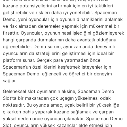
kazanç potansiyellerini artırmak için en iyi taktikleri
geliştirebilir ve riskleri daha iyi yönetebilir. Spaceman
Demo, yeni oyuncular için oyunun dinamiklerini anlamak
ve risk almadan denemeler yapmak için mükemmel bir
fırsattır. Oyuncular, oyunun nasıl işlediğini gözlemleyerek
hangi çarpanda durmalarının daha avantajlı olduğunu
öğrenebilirler. Demo sürüm, aynı zamanda deneyimli
oyuncuların da stratejilerini geliştirmesi için ideal bir
platform sunar. Gerçek para yatırmadan önce
Spaceman’un özelliklerini keşfetmek isteyenler için
Spaceman Demo, eğlenceli ve öğretici bir deneyim
sağlar.
Geleneksel slot oyunlarının aksine, Spaceman Demo
Slot’ta bir makaradan çok uçağın yükselmesi odak
noktasıdır. Bu oyunda amaç, uçak belirli bir yüksekliğe
çıkarken bahis yaparak kazanç sağlamak ve çarpan
yükselmeden önce oyundan çıkmaktır. Spaceman Demo
Slot, oyuncuların yüksek kazançlar elde etmesi için