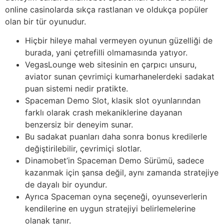
online casinolarda sıkça rastlanan ve oldukça popüler
olan bir tür oyunudur.
Hiçbir hileye mahal vermeyen oyunun güzelliği de
burada, yani çetrefilli olmamasında yatıyor.
VegasLounge web sitesinin en çarpıcı unsuru,
aviator sunan çevrimiçi kumarhanelerdeki sadakat
puan sistemi nedir pratikte.
Spaceman Demo Slot, klasik slot oyunlarından
farklı olarak crash mekaniklerine dayanan
benzersiz bir deneyim sunar.
Bu sadakat puanları daha sonra bonus kredilerle
değiştirilebilir, çevrimiçi slotlar.
Dinamobet’in Spaceman Demo Sürümü, sadece
kazanmak için şansa değil, aynı zamanda stratejiye
de dayalı bir oyundur.
Ayrıca Spaceman oyna seçeneği, oyunseverlerin
kendilerine en uygun stratejiyi belirlemelerine
olanak tanır.