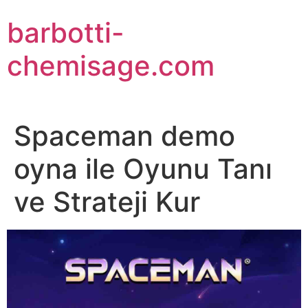
Aller
barbotti-
au
contenu
chemisage.com
Spaceman demo
oyna ile Oyunu Tanı
ve Strateji Kur