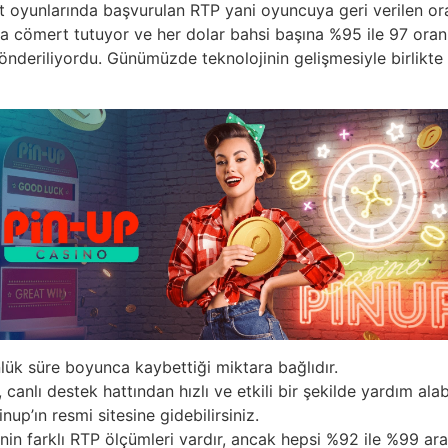
ot oyunlarında başvurulan RTP yani oyuncuya geri verilen or
a cömert tutuyor ve her dolar bahsi başına %95 ile 97 oran
deriliyordu. Günümüzde teknolojinin gelişmesiyle birlikte 2
nlük süre boyunca kaybettiği miktara bağlıdır.
nlı destek hattından hızlı ve etkili bir şekilde yardım alabil
nup’ın resmi sitesine gidebilirsiniz.
rinin farklı RTP ölçümleri vardır, ancak hepsi %92 ile %99 ara