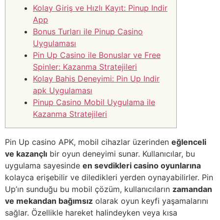
Kolay Giriş ve Hızlı Kayıt: Pinup Indir
App
Bonus Turları ile Pinup Casino
Uygulaması
Pin Up Casino ile Bonuslar ve Free
Spinler: Kazanma Stratejileri
Kolay Bahis Deneyimi: Pin Up Indir
apk Uygulaması
Pinup Casino Mobil Uygulama ile
Kazanma Stratejileri
Pin Up casino APK, mobil cihazlar üzerinden
eğlenceli
ve kazançlı
bir oyun deneyimi sunar. Kullanıcılar, bu
uygulama sayesinde
en sevdikleri casino oyunlarına
kolayca erişebilir ve diledikleri yerden oynayabilirler. Pin
Up’ın sunduğu bu mobil çözüm, kullanıcıların
zamandan
ve mekandan bağımsız
olarak oyun keyfi yaşamalarını
sağlar. Özellikle hareket halindeyken veya kısa