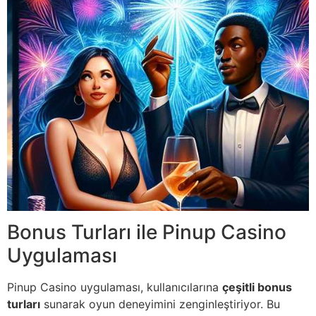
Bonus Turları ile Pinup Casino
Uygulaması
Pinup Casino uygulaması, kullanıcılarına
çeşitli bonus
turları
sunarak oyun deneyimini zenginleştiriyor. Bu