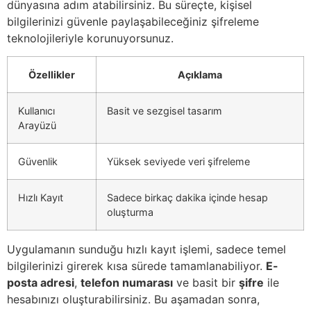
dünyasına adım atabilirsiniz. Bu süreçte, kişisel
bilgilerinizi güvenle paylaşabileceğiniz şifreleme
teknolojileriyle korunuyorsunuz.
Özellikler
Açıklama
Kullanıcı
Basit ve sezgisel tasarım
Arayüzü
Güvenlik
Yüksek seviyede veri şifreleme
Hızlı Kayıt
Sadece birkaç dakika içinde hesap
oluşturma
Uygulamanın sunduğu hızlı kayıt işlemi, sadece temel
bilgilerinizi girerek kısa sürede tamamlanabiliyor.
E-
posta adresi
,
telefon numarası
ve basit bir
şifre
ile
hesabınızı oluşturabilirsiniz. Bu aşamadan sonra,