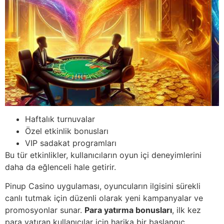
Haftalık turnuvalar
Özel etkinlik bonusları
VIP sadakat programları
Bu tür etkinlikler, kullanıcıların oyun içi deneyimlerini
daha da eğlenceli hale getirir.
Pinup Casino uygulaması, oyuncuların ilgisini sürekli
canlı tutmak için düzenli olarak yeni kampanyalar ve
promosyonlar sunar.
Para yatırma bonusları
, ilk kez
para yatıran kullanıcılar için harika bir başlangıç