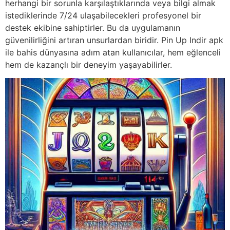
herhangi bir sorunla karşılaştıklarında veya bilgi almak
istediklerinde 7/24 ulaşabilecekleri profesyonel bir
destek ekibine sahiptirler. Bu da uygulamanın
güvenilirliğini artıran unsurlardan biridir. Pin Up Indir apk
ile bahis dünyasına adım atan kullanıcılar, hem eğlenceli
hem de kazançlı bir deneyim yaşayabilirler.