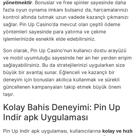
yönetmektir
. Bonuslar ve free spinler sayesinde daha
fazla oyun oynama imkanı bulsanız da, harcamalarınızı
kontrol altında tutmak uzun vadede kazançlı çıkmanızı
sağlar. Pin Up Casino’da mevcut olan çeşitli ödeme
yöntemleri sayesinde para yatırma ve çekme
işlemlerinizde esneklik elde edebilirsiniz.
Son olarak, Pin Up Casino’nun kullanıcı dostu arayüzü
ve mobil uyumluluğu sayesinde her an her yerden erişim
sağlayabilirsiniz. Bu da stratejilerinizi uygularken size
büyük bir avantaj sunar. Eğlenceli ve kazançlı bir
deneyim için bonusları akıllıca kullanmak ve sürekli
güncellenen kampanyaları takip etmek büyük önem
taşır.
Kolay Bahis Deneyimi: Pin Up
Indir apk Uygulaması
Pin Up Indir apk uygulaması, kullanıcılarına
kolay ve hızlı