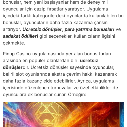
bonuslar, hem yeni başlayanlar hem de deneyimli
oyuncular için cazip fırsatlar yaratıyor. Uygulama
içindeki farklı kategorilerdeki oyunlarda kullanılabilen bu
bonuslar, oyuncuların daha fazla kazanma şansını
artırıyor.
Ücretsiz dönüşler
,
para yatırma bonusları
ve
sadakat ödülleri
gibi seçenekler, kullanıcıların ilgisini
çekmekte.
Pinup Casino uygulamasında yer alan bonus turları
arasında en popüler olanlardan biri,
ücretsiz
dönüşler
dir. Ücretsiz dönüşler sayesinde oyuncular,
belirli slot oyunlarında ekstra çevrim hakkı kazanarak
daha fazla kazanç elde edebilirler. Ayrıca, uygulama
içerisinde düzenlenen turnuvalar ve özel etkinlikler de
oyunculara ek bonuslar sunar. Örneğin: