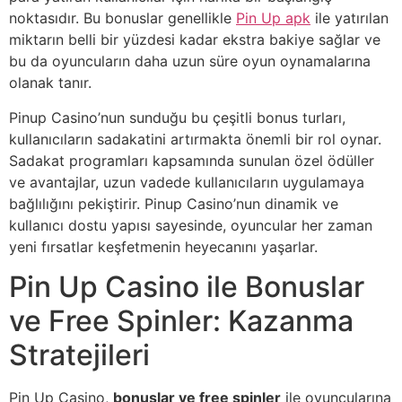
noktasıdır. Bu bonuslar genellikle
Pin Up apk
ile yatırılan
miktarın belli bir yüzdesi kadar ekstra bakiye sağlar ve
bu da oyuncuların daha uzun süre oyun oynamalarına
olanak tanır.
Pinup Casino’nun sunduğu bu çeşitli bonus turları,
kullanıcıların sadakatini artırmakta önemli bir rol oynar.
Sadakat programları kapsamında sunulan özel ödüller
ve avantajlar, uzun vadede kullanıcıların uygulamaya
bağlılığını pekiştirir. Pinup Casino’nun dinamik ve
kullanıcı dostu yapısı sayesinde, oyuncular her zaman
yeni fırsatlar keşfetmenin heyecanını yaşarlar.
Pin Up Casino ile Bonuslar
ve Free Spinler: Kazanma
Stratejileri
Pin Up Casino,
bonuslar ve free spinler
ile oyuncularına