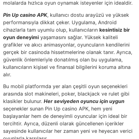
molalarda hızlıca oyun oynamak isteyenler için idealdir.
Pin Up casino APK
, kullanıcı dostu arayüzü ve yüksek
performansıyla dikkat çeker. Uygulama, Android
cihazlarla tam uyumlu olup, kullanıcıların
kesintisiz bir
oyun deneyimi
yaşamasını sağlar. Yüksek kaliteli
grafikler ve akıcı animasyonlar, oyuncuların kendilerini
gerçek bir casinoda hissetmelerine olanak tanır. Ayrıca,
güvenlik önlemleriyle donatılmış olan bu uygulama,
kullanıcıların kişisel ve finansal bilgilerini koruma altına
alır.
Bu mobil platformda yer alan çeşitli oyun seçenekleri
arasında slot makineleri, poker, blackjack ve rulet gibi
klasikler bulunur.
Her seviyeden oyuncu için uygun
seçenekler sunan Pin Up casino APK, hem yeni
başlayanlar hem de deneyimli oyuncular için ideal bir
tercihtir. Ayrıca, düzenli olarak güncellenen içerikler
sayesinde kullanıcılar her zaman yeni ve heyecan verici
oyunlarla karşılaşır.