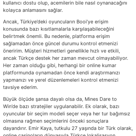
kullanıcı dostu olup, acemilerin bile nasıl oynanacağını
kolayca anlamasını sağlar.
Ancak, Türkiye’deki oyuncuların Booi’ye erişim
konusunda bazı kısıtlamalarla karşılaşabileceğini
belirtmek önemli. Bu nedenle, platforma erişim
sağlamadan önce güncel durumu kontrol etmenizi
öneririm. Müşteri hizmetleri genellikle hızlı ve etkili,
ancak Türkçe destek her zaman mevcut olmayabiliyor.
Her zaman olduğu gibi, herhangi bir online kumar
platformunda oynamadan önce kendi araştırmanızı
yapmanızı ve yerel düzenlemeleri kontrol etmenizi
tavsiye ederim.
Büyük ölçüde şansa dayalı olsa da, Mines Dare to
Win’de bazı stratejiler uygulanabilir. Ek olarak, bazı
oyuncular bir seçim modeli seçer veya her tur bağımsız
olmasına rağmen seçimlerini önceki sonuçlara
dayandırır. Emir Kaya, tutkulu 27 yaşında bir Türk olarak,
online casinoların dünyasıyla Türkçe lokalisasyon