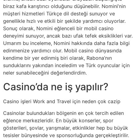
biraz kafa karıştırıcı olduğunu düşünebilir. Nomini’nin
müşteri hizmetleri Türkçe dil desteği sunuyor ve
genellikle hızlı ve etkili bir şekilde yardımcı oluyorlar.
Sonuç olarak, Nomini eğlenceli bir mobil casino
deneyimi sunuyor, ancak bazı ufak tefek eksiklikleri var.
Umarım bu inceleme, Nomini hakkında daha fazla bilgi
edinmenize yardımcı olur. Mobil casino dünyasında
kendime bir yer edinmiş biri olarak, Rabona’nın
sunduklarını yakından inceledim ve Türk oyuncular için
neler sunabileceğini değerlendirdim.
Casino’da ne iş yapılır?
Casino işleri Work and Travel için neden çok cazip
Casinolar bulundukları bölgenin en çok tercih edilen
eğlence merkezleridir. En büyük konserler, spor
gösterileri, şovlar, yarışmalar, etkinlikler hep bu büyük
tesisler bünyesinde ve sponsorluğunda gerçekleştirilir.