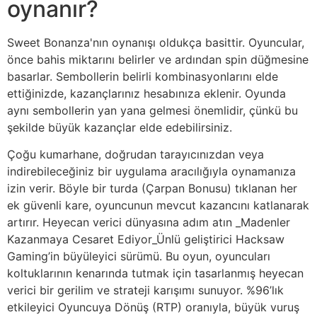
oynanır?
Sweet Bonanza'nın oynanışı oldukça basittir. Oyuncular,
önce bahis miktarını belirler ve ardından spin düğmesine
basarlar. Sembollerin belirli kombinasyonlarını elde
ettiğinizde, kazançlarınız hesabınıza eklenir. Oyunda
aynı sembollerin yan yana gelmesi önemlidir, çünkü bu
şekilde büyük kazançlar elde edebilirsiniz.
Çoğu kumarhane, doğrudan tarayıcınızdan veya
indirebileceğiniz bir uygulama aracılığıyla oynamanıza
izin verir. Böyle bir turda (Çarpan Bonusu) tıklanan her
ek güvenli kare, oyuncunun mevcut kazancını katlanarak
artırır. Heyecan verici dünyasına adım atın _Madenler
Kazanmaya Cesaret Ediyor_Ünlü geliştirici Hacksaw
Gaming’in büyüleyici sürümü. Bu oyun, oyuncuları
koltuklarının kenarında tutmak için tasarlanmış heyecan
verici bir gerilim ve strateji karışımı sunuyor. %96’lık
etkileyici Oyuncuya Dönüş (RTP) oranıyla, büyük vuruş