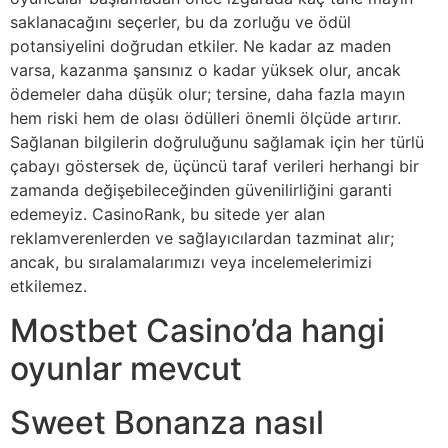
saklanacağını seçerler, bu da zorluğu ve ödül
potansiyelini doğrudan etkiler. Ne kadar az maden
varsa, kazanma şansınız o kadar yüksek olur, ancak
ödemeler daha düşük olur; tersine, daha fazla mayın
hem riski hem de olası ödülleri önemli ölçüde artırır.
Sağlanan bilgilerin doğruluğunu sağlamak için her türlü
çabayı göstersek de, üçüncü taraf verileri herhangi bir
zamanda değişebileceğinden güvenilirliğini garanti
edemeyiz. CasinoRank, bu sitede yer alan
reklamverenlerden ve sağlayıcılardan tazminat alır;
ancak, bu sıralamalarımızı veya incelemelerimizi
etkilemez.
Mostbet Casino’da hangi
oyunlar mevcut
Sweet Bonanza nasıl