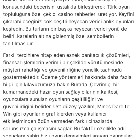
konusundaki becerisini ustalıkla birleştirerek Türk oyun
topluluğuna özel çekici casino rehberleri üretiyor. Keyfini
çıkarabileceğiniz çok çeşitli heyecan verici anlık oyunları
keşfedin. Bu turların bir başka heyecan verici yönü de
belirli karelerin altına gizlenmiş özel sembollerin
tanıtılmasıdır.
Farklı tercihlere hitap eden esnek bankacılık çözümleri,
finansal işlemlerin verimli bir şekilde yürütülmesinde
müşteri rahatlığı ve güvenilirliğine yönelik taahhüdü
göstermektedir. Ödeme yöntemleri hakkında daha fazla
bilgi için kılavuzumuza bakın Burada. Çevrimiçi bir
kumarhanedeki hazır oyun sağlayıcılarının kalitesi,
oyunculara sunulan oyunların çeşitliliğini ve
güvenilirliğini belirler. Üst düzey yazılım, Mines Dare to
Win gibi oyunların grafiklerden veya kullanıcı
etkileşiminden ödün vermeden farklı cihazlarda
sorunsuzca çalışmasını sağlar. Bu faktör özellikle adil
sonuçlara sahip hızlı oyun deneyimleri arayan oyuncular