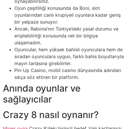
oynayabilirsiniz.
Oyun çeşitliliği konusunda da Booi, slot
oyunlarından canlı krupiyeli oyunlara kadar geniş
bir yelpaze sunuyor.
Ancak, Rabona’nın Türkiye’deki yasal durumu ve
erişilebilirliği konusunda net bir bilgiye
ulaşamadım.
Oyuncular, hem yüksek bahisli oyunculara hem de
sıradan oyunculara uygun, farklı bahis boyutlarıyla
mayın tarlasına girebilirler.
Pin-Up Casino, mobil casino dünyasında adından
sıkça söz ettiren bir platform.
Anında oyunlar ve
sağlayıcılar
Crazy 8 nasıl oynanır?
Mines oyna
Crazy 8'deki birincil hedef, tüm kartlarınızı