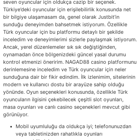
seven oyuncular için oldukça cazip bir seçenek.
Türkiye’deki oyuncular için erişilebilirlik konusunda net
bir bilgiye ulaşamasam da, genel olarak Justbit’in
sunduğu deneyimden bahsetmek istiyorum. Özellikle
Türk oyuncular için bu platformu detaylı bir şekilde
inceledim ve deneyimlerimi sizlerle paylaşmak istiyorum.
Ancak, yerel düzenlemeler sık sık değiştiğinden,
oynamadan önce bölgenizdeki güncel yasal durumu
kontrol etmenizi öneririm. NAGAD88 casino platformunu
derinlemesine inceledim ve Türk oyuncular için neler
sunduğuna dair bir fikir edindim. İlk izlenimim, sitelerinin
modern ve kullanıcı dostu bir arayüze sahip olduğu
yönünde. Oyun seçenekleri konusunda, özellikle Türk
oyuncuların ilgisini çekebilecek çeşitli slot oyunları,
masa oyunları ve canlı casino seçenekleri mevcut gibi
görünüyor.
Mobil uyumluluğu da oldukça iyi; telefonunuzdan
veya tabletinizden rahatlıkla oyunları