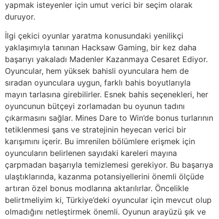
yapmak isteyenler için umut verici bir seçim olarak
duruyor.
İlgi çekici oyunlar yaratma konusundaki yenilikçi
yaklaşımıyla tanınan Hacksaw Gaming, bir kez daha
başarıyı yakaladı Madenler Kazanmaya Cesaret Ediyor.
Oyuncular, hem yüksek bahisli oyunculara hem de
sıradan oyunculara uygun, farklı bahis boyutlarıyla
mayın tarlasına girebilirler. Esnek bahis seçenekleri, her
oyuncunun bütçeyi zorlamadan bu oyunun tadını
çıkarmasını sağlar. Mines Dare to Win’de bonus turlarının
tetiklenmesi şans ve stratejinin heyecan verici bir
karışımını içerir. Bu imrenilen bölümlere erişmek için
oyuncuların belirlenen sayıdaki kareleri mayına
çarpmadan başarıyla temizlemesi gerekiyor. Bu başarıya
ulaştıklarında, kazanma potansiyellerini önemli ölçüde
artıran özel bonus modlarına aktarılırlar. Öncelikle
belirtmeliyim ki, Türkiye’deki oyuncular için mevcut olup
olmadığını netleştirmek önemli. Oyunun arayüzü şık ve