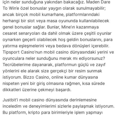
için neler sunduğuna yakından bakacağız. Maden Dare
To Win’e özel bonuslar yaygın olarak sunulmayabilir;
ancak birçok mobil kumarhane, platformlarındaki
herhangi bir slot veya masa oyununda kullanılabilecek
genel bonuslar sağlar. Bunlar, Mine’ın kazanmaya
cesaret senaryoları da dahil olmak üzere çeşitli oyunlar
oynarken geçerli olabilecek hoş geldin bonuslarını, para
yatırma eşleşmelerini veya bedava dönüşleri içerebilir.
Tipsport Casino’nun mobil casino dünyasındaki yerini ve
oyunculara neler sunduğunu merak mı ediyorsunuz?
Tecrübelerime dayanarak, platformun güçlü ve zayıf
yönlerini ele alarak size gerçekçi bir resim sunmak
istiyorum. Bizzo Casino, online kumar dünyasına
nispeten yeni bir giriş olmasına rağmen, kısa sürede
dikkatleri üzerine çekmeyi başardı.
Justbit’i mobil casino dünyasında derinlemesine
inceledim ve deneyimlerimi sizlerle paylaşmak istiyorum.
Bu platform, kripto para birimleriyle işlem yapmayı