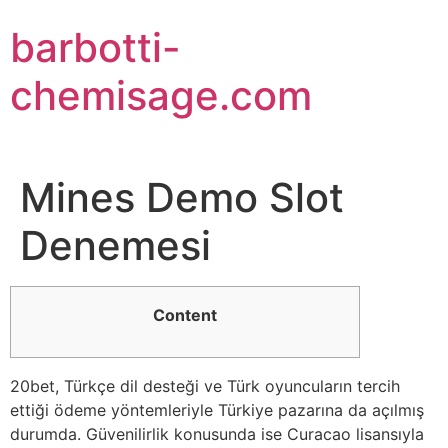
Aller
barbotti-
au
contenu
chemisage.com
Mines Demo Slot
Denemesi
Content
20bet, Türkçe dil desteği ve Türk oyuncuların tercih
ettiği ödeme yöntemleriyle Türkiye pazarına da açılmış
durumda. Güvenilirlik konusunda ise Curacao lisansıyla