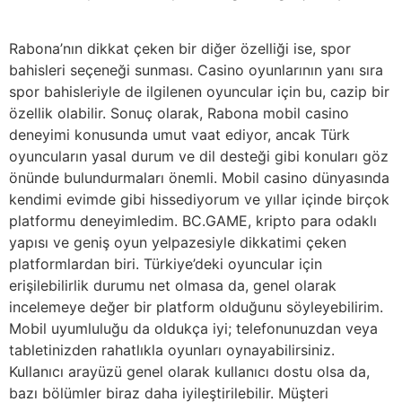
Rabona’nın dikkat çeken bir diğer özelliği ise, spor
bahisleri seçeneği sunması. Casino oyunlarının yanı sıra
spor bahisleriyle de ilgilenen oyuncular için bu, cazip bir
özellik olabilir. Sonuç olarak, Rabona mobil casino
deneyimi konusunda umut vaat ediyor, ancak Türk
oyuncuların yasal durum ve dil desteği gibi konuları göz
önünde bulundurmaları önemli. Mobil casino dünyasında
kendimi evimde gibi hissediyorum ve yıllar içinde birçok
platformu deneyimledim. BC.GAME, kripto para odaklı
yapısı ve geniş oyun yelpazesiyle dikkatimi çeken
platformlardan biri. Türkiye’deki oyuncular için
erişilebilirlik durumu net olmasa da, genel olarak
incelemeye değer bir platform olduğunu söyleyebilirim.
Mobil uyumluluğu da oldukça iyi; telefonunuzdan veya
tabletinizden rahatlıkla oyunları oynayabilirsiniz.
Kullanıcı arayüzü genel olarak kullanıcı dostu olsa da,
bazı bölümler biraz daha iyileştirilebilir. Müşteri