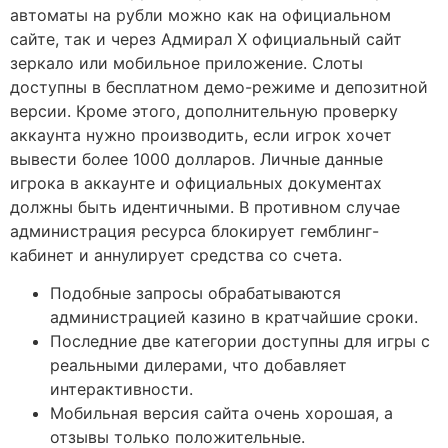
автоматы на рубли можно как на официальном
сайте, так и через Адмирал Х официальный сайт
зеркало или мобильное приложение. Слоты
доступны в бесплатном демо-режиме и депозитной
версии. Кроме этого, дополнительную проверку
аккаунта нужно производить, если игрок хочет
вывести более 1000 долларов. Личные данные
игрока в аккаунте и официальных документах
должны быть идентичными. В противном случае
администрация ресурса блокирует гемблинг-
кабинет и аннулирует средства со счета.
Подобные запросы обрабатываются
администрацией казино в кратчайшие сроки.
Последние две категории доступны для игры с
реальными дилерами, что добавляет
интерактивности.
Мобильная версия сайта очень хорошая, а
отзывы только положительные.