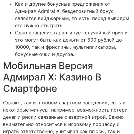
Как и другие бонусные предложения от
Адмирал Admiral X, бездепозитный бонус
является вейджерным, то есть, перед выводом
его нужно отыграть.
Одно вращение гарантирует случайный приз и
это могут быть как деньги от 500 рублей до
10000, так и фриспины, мультипликаторы,
бонусные очки и другое.
Мобильная Версия
Адмирал Х: Казино В
Смартфоне
Однако, как и в любом азартном заведении, есть и
некоторые минусы, например, возможность потери
денег и риски связанные с азартной игрой. Важно
внимательно относиться к игровому процессу и
играть ответственно, учитывая как плюсы, так и