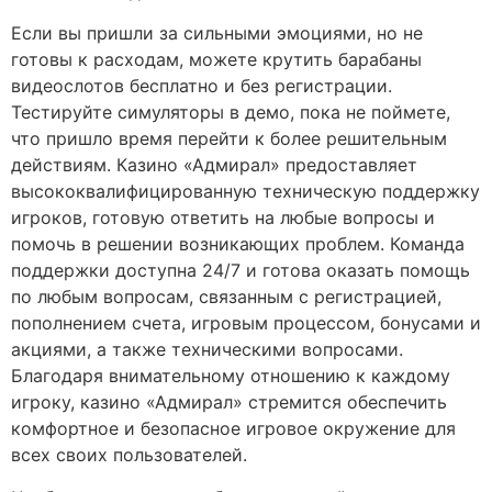
Если вы пришли за сильными эмоциями, но не
готовы к расходам, можете крутить барабаны
видеослотов бесплатно и без регистрации.
Тестируйте симуляторы в демо, пока не поймете,
что пришло время перейти к более решительным
действиям. Казино «Адмирал» предоставляет
высококвалифицированную техническую поддержку
игроков, готовую ответить на любые вопросы и
помочь в решении возникающих проблем. Команда
поддержки доступна 24/7 и готова оказать помощь
по любым вопросам, связанным с регистрацией,
пополнением счета, игровым процессом, бонусами и
акциями, а также техническими вопросами.
Благодаря внимательному отношению к каждому
игроку, казино «Адмирал» стремится обеспечить
комфортное и безопасное игровое окружение для
всех своих пользователей.