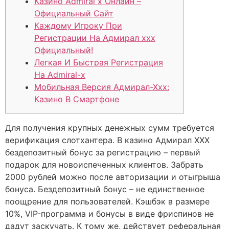
Казино Admiral x Онлайн –
Официальный Сайт
Каждому Игроку При
Регистрации На Адмирал ххх
Официальный!
Легкая И Быстрая Регистрация
На Admiral-x
Мобильная Версия Адмирал-Ххх:
Казино В Смартфоне
Для получения крупных денежных сумм требуется
верификация слотхантера. В казино Адмирал ХХХ
бездепозитный бонус за регистрацию – первый
подарок для новоиспеченных клиентов. Забрать
2000 рублей можно после авторизации и отыгрыша
бонуса. Бездепозитный бонус – не единственное
поощрение для пользователей. Кэшбэк в размере
10%, VIP-программа и бонусы в виде фриспинов не
дадут заскучать. К тому же, действует реферальная