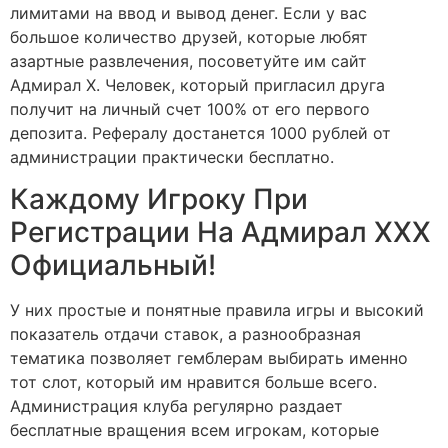
лимитами на ввод и вывод денег. Если у вас
большое количество друзей, которые любят
азартные развлечения, посоветуйте им сайт
Адмирал Х. Человек, который пригласил друга
получит на личный счет 100% от его первого
депозита. Рефералу достанется 1000 рублей от
администрации практически бесплатно.
Каждому Игроку При
Регистрации На Адмирал ХХХ
Официальный!
У них простые и понятные правила игры и высокий
показатель отдачи ставок, а разнообразная
тематика позволяет гемблерам выбирать именно
тот слот, который им нравится больше всего.
Администрация клуба регулярно раздает
бесплатные вращения всем игрокам, которые