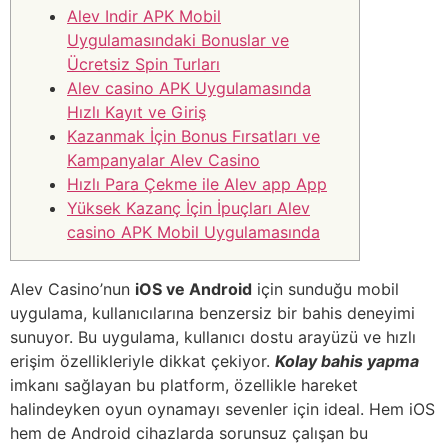
Alev Indir APK Mobil
Uygulamasındaki Bonuslar ve
Ücretsiz Spin Turları
Alev casino APK Uygulamasında
Hızlı Kayıt ve Giriş
Kazanmak İçin Bonus Fırsatları ve
Kampanyalar Alev Casino
Hızlı Para Çekme ile Alev app App
Yüksek Kazanç İçin İpuçları Alev
casino APK Mobil Uygulamasında
Alev Casino’nun
iOS ve Android
için sunduğu mobil
uygulama, kullanıcılarına benzersiz bir bahis deneyimi
sunuyor. Bu uygulama, kullanıcı dostu arayüzü ve hızlı
erişim özellikleriyle dikkat çekiyor.
Kolay bahis yapma
imkanı sağlayan bu platform, özellikle hareket
halindeyken oyun oynamayı sevenler için ideal. Hem iOS
hem de Android cihazlarda sorunsuz çalışan bu