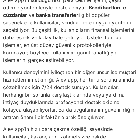
Alev app’in sunduğu hızlı para çekme işlemi, çeşitli
ödeme yöntemleriyle destekleniyor.
Kredi kartları
,
e-
cüzdanlar
ve
banka transferleri
gibi popüler
seçeneklerle kullanıcılar, kendilerine en uygun yöntemi
seçebiliyor. Bu çeşitlilik, kullanıcıların finansal işlemlerini
daha esnek ve kolay hale getiriyor. Üstelik tüm bu
işlemler, en üst düzey güvenlik protokolleriyle
korunuyor; böylece kullanıcılar gönül rahatlığıyla
işlemlerini gerçekleştirebiliyor.
Kullanıcı deneyimini iyileştiren bir diğer unsur ise müşteri
hizmetlerinin etkinliği. Alev app, her türlü sorunu anında
çözebilmek için 7/24 destek sunuyor. Kullanıcılar,
herhangi bir sorunla karşılaştıklarında veya yardıma
ihtiyaç duyduklarında profesyonel destek ekibine
kolayca ulaşabiliyorlar. Bu da uygulamanın güvenilirliğini
artıran önemli bir faktör olarak öne çıkıyor.
Alev app’in hızlı para çekme özelliği sayesinde
kullanıcılar, kazançlarını zahmetsizce nakde