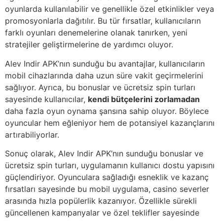
oyunlarda kullanılabilir ve genellikle özel etkinlikler veya
promosyonlarla dağıtılır. Bu tür fırsatlar, kullanıcıların
farklı oyunları denemelerine olanak tanırken, yeni
stratejiler geliştirmelerine de yardımcı oluyor.
Alev Indir APK’nın sunduğu bu avantajlar, kullanıcıların
mobil cihazlarında daha uzun süre vakit geçirmelerini
sağlıyor. Ayrıca, bu bonuslar ve ücretsiz spin turları
sayesinde kullanıcılar,
kendi bütçelerini zorlamadan
daha fazla oyun oynama şansına sahip oluyor. Böylece
oyuncular hem eğleniyor hem de potansiyel kazançlarını
artırabiliyorlar.
Sonuç olarak, Alev Indir APK’nın sunduğu bonuslar ve
ücretsiz spin turları, uygulamanın kullanıcı dostu yapısını
güçlendiriyor. Oyunculara sağladığı esneklik ve kazanç
fırsatları sayesinde bu mobil uygulama, casino severler
arasında hızla popülerlik kazanıyor. Özellikle sürekli
güncellenen kampanyalar ve özel teklifler sayesinde