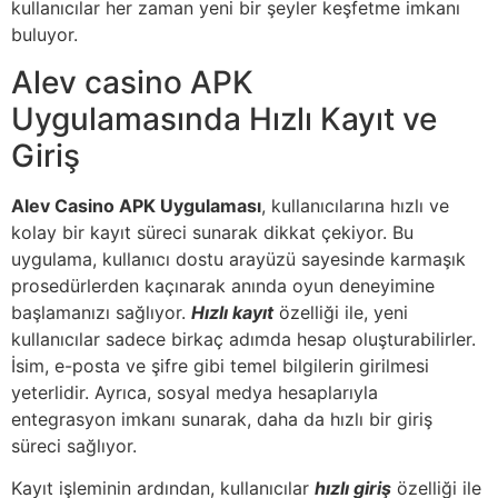
kullanıcılar her zaman yeni bir şeyler keşfetme imkanı
buluyor.
Alev casino APK
Uygulamasında Hızlı Kayıt ve
Giriş
Alev Casino APK Uygulaması
, kullanıcılarına hızlı ve
kolay bir kayıt süreci sunarak dikkat çekiyor. Bu
uygulama, kullanıcı dostu arayüzü sayesinde karmaşık
prosedürlerden kaçınarak anında oyun deneyimine
başlamanızı sağlıyor.
Hızlı kayıt
özelliği ile, yeni
kullanıcılar sadece birkaç adımda hesap oluşturabilirler.
İsim, e-posta ve şifre gibi temel bilgilerin girilmesi
yeterlidir. Ayrıca, sosyal medya hesaplarıyla
entegrasyon imkanı sunarak, daha da hızlı bir giriş
süreci sağlıyor.
Kayıt işleminin ardından, kullanıcılar
hızlı giriş
özelliği ile