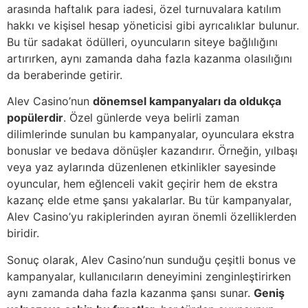
arasında haftalık para iadesi, özel turnuvalara katılım
hakkı ve kişisel hesap yöneticisi gibi ayrıcalıklar bulunur.
Bu tür sadakat ödülleri, oyuncuların siteye bağlılığını
artırırken, aynı zamanda daha fazla kazanma olasılığını
da beraberinde getirir.
Alev Casino’nun
dönemsel kampanyaları da oldukça
popülerdir
. Özel günlerde veya belirli zaman
dilimlerinde sunulan bu kampanyalar, oyunculara ekstra
bonuslar ve bedava dönüşler kazandırır. Örneğin, yılbaşı
veya yaz aylarında düzenlenen etkinlikler sayesinde
oyuncular, hem eğlenceli vakit geçirir hem de ekstra
kazanç elde etme şansı yakalarlar. Bu tür kampanyalar,
Alev Casino’yu rakiplerinden ayıran önemli özelliklerden
biridir.
Sonuç olarak, Alev Casino’nun sunduğu çeşitli bonus ve
kampanyalar, kullanıcıların deneyimini zenginleştirirken
aynı zamanda daha fazla kazanma şansı sunar.
Geniş