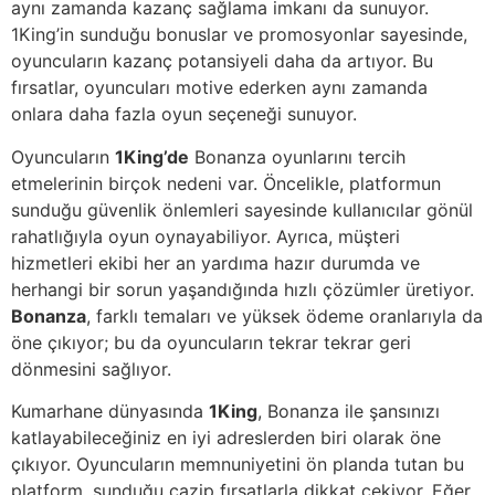
aynı zamanda kazanç sağlama imkanı da sunuyor.
1King’in sunduğu bonuslar ve promosyonlar sayesinde,
oyuncuların kazanç potansiyeli daha da artıyor. Bu
fırsatlar, oyuncuları motive ederken aynı zamanda
onlara daha fazla oyun seçeneği sunuyor.
Oyuncuların
1King’de
Bonanza oyunlarını tercih
etmelerinin birçok nedeni var. Öncelikle, platformun
sunduğu güvenlik önlemleri sayesinde kullanıcılar gönül
rahatlığıyla oyun oynayabiliyor. Ayrıca, müşteri
hizmetleri ekibi her an yardıma hazır durumda ve
herhangi bir sorun yaşandığında hızlı çözümler üretiyor.
Bonanza
, farklı temaları ve yüksek ödeme oranlarıyla da
öne çıkıyor; bu da oyuncuların tekrar tekrar geri
dönmesini sağlıyor.
Kumarhane dünyasında
1King
, Bonanza ile şansınızı
katlayabileceğiniz en iyi adreslerden biri olarak öne
çıkıyor. Oyuncuların memnuniyetini ön planda tutan bu
platform, sunduğu cazip fırsatlarla dikkat çekiyor. Eğer