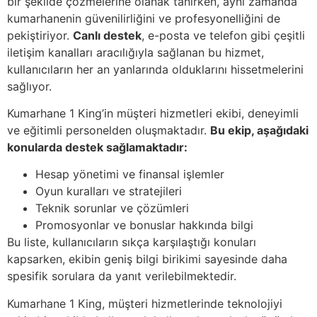
bir şekilde çözmelerine olanak tanırken, aynı zamanda
kumarhanenin güvenilirliğini ve profesyonelliğini de
pekiştiriyor.
Canlı destek
, e-posta ve telefon gibi çeşitli
iletişim kanalları aracılığıyla sağlanan bu hizmet,
kullanıcıların her an yanlarında olduklarını hissetmelerini
sağlıyor.
Kumarhane 1 King’in müşteri hizmetleri ekibi, deneyimli
ve eğitimli personelden oluşmaktadır.
Bu ekip, aşağıdaki
konularda destek sağlamaktadır:
Hesap yönetimi ve finansal işlemler
Oyun kuralları ve stratejileri
Teknik sorunlar ve çözümleri
Promosyonlar ve bonuslar hakkında bilgi
Bu liste, kullanıcıların sıkça karşılaştığı konuları
kapsarken, ekibin geniş bilgi birikimi sayesinde daha
spesifik sorulara da yanıt verilebilmektedir.
Kumarhane 1 King, müşteri hizmetlerinde teknolojiyi