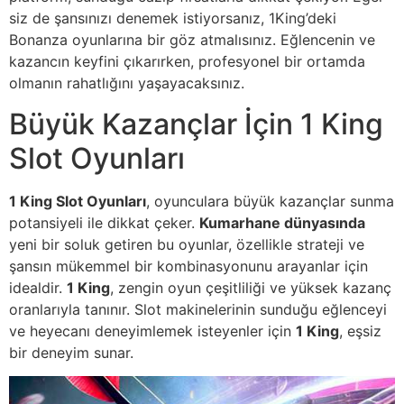
siz de şansınızı denemek istiyorsanız, 1King’deki
Bonanza oyunlarına bir göz atmalısınız. Eğlencenin ve
kazancın keyfini çıkarırken, profesyonel bir ortamda
olmanın rahatlığını yaşayacaksınız.
Büyük Kazançlar İçin 1 King
Slot Oyunları
1 King Slot Oyunları
, oyunculara büyük kazançlar sunma
potansiyeli ile dikkat çeker.
Kumarhane dünyasında
yeni bir soluk getiren bu oyunlar, özellikle strateji ve
şansın mükemmel bir kombinasyonunu arayanlar için
idealdir.
1 King
, zengin oyun çeşitliliği ve yüksek kazanç
oranlarıyla tanınır. Slot makinelerinin sunduğu eğlenceyi
ve heyecanı deneyimlemek isteyenler için
1 King
, eşsiz
bir deneyim sunar.