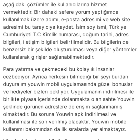
aşağıdaki çözümler ile kullanıcılarına hizmet
vermektedir. Bir dahaki sefere yorum yaptığımda
kullanılmak üzere adımı, e-posta adresimi ve web site
adresimi bu tarayıcıya kaydet. İsim soy ismi, Türkiye
Cumhuriyeti T.C Kimlik numarası, doğum tarihi, adres
bilgileri, iletişim bilgileri belirtilmelidir. Bu bilgilerin de
benzersiz bir şekilde oluşturulması veya diğer yöntemler
kullanılarak girişler sağlanabilmektedir.
Para yatırma ve çekmedeki bu kolaylık insanları
cezbediyor. Ayrıca herkesin bilmediği bir şeyi burdan
duyuralım youwin mobil uygulamasında güzel bonuslar
ve hediyeler bizleri bekliyor. Uygulamanın indirilmesi ile
birlikte piyasa içerisinde dolanmakta olan sahte Youwin
şeklinde görünen adreslere de erişim sağlanmamış
olmaktadır. Bu soruna Youwin apk indirilmesi ve
kullanılması ile son verilmiş olacaktır. Youwin mobile
kullanımı bakımından da ilk sıralarda yer almaktayız.