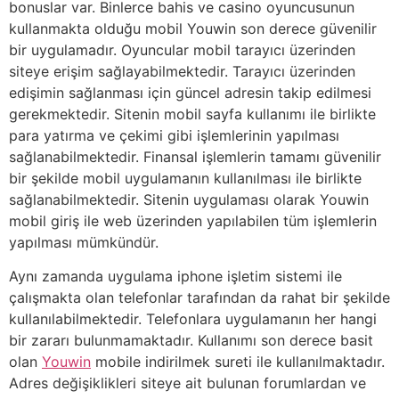
bonuslar var. Binlerce bahis ve casino oyuncusunun
kullanmakta olduğu mobil Youwin son derece güvenilir
bir uygulamadır. Oyuncular mobil tarayıcı üzerinden
siteye erişim sağlayabilmektedir. Tarayıcı üzerinden
edişimin sağlanması için güncel adresin takip edilmesi
gerekmektedir. Sitenin mobil sayfa kullanımı ile birlikte
para yatırma ve çekimi gibi işlemlerinin yapılması
sağlanabilmektedir. Finansal işlemlerin tamamı güvenilir
bir şekilde mobil uygulamanın kullanılması ile birlikte
sağlanabilmektedir. Sitenin uygulaması olarak Youwin
mobil giriş ile web üzerinden yapılabilen tüm işlemlerin
yapılması mümkündür.
Aynı zamanda uygulama iphone işletim sistemi ile
çalışmakta olan telefonlar tarafından da rahat bir şekilde
kullanılabilmektedir. Telefonlara uygulamanın her hangi
bir zararı bulunmamaktadır. Kullanımı son derece basit
olan
Youwin
mobile indirilmek sureti ile kullanılmaktadır.
Adres değişiklikleri siteye ait bulunan forumlardan ve