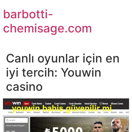
Aller
barbotti-
au
contenu
chemisage.com
Canlı oyunlar için en
iyi tercih: Youwin
casino