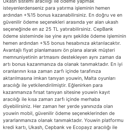
Ukash sistemi aracılığı ile ödeme yapmak
isteyenlerdenseniz para yatırma işleminin hemen
ardından +%15 bonus kazanabilirsiniz. En doğru ve en
güvenilir ödeme seçenekleri arasında yer alan ukash
seçeneğinde en az 25 TL yatırabilirsiniz. CepBank
ödeme sisteminde ise yine aynı şekilde ödeme işleminin
hemen ardından +%5 bonus hesabınıza aktarılacaktır.
Avantajlı fiyat planlamasını ön plana alarak müşteri
memnuniyetinin artmasını destekleyen aynı zaman da
artı bonus kazanmanıza da olanak tanımaktadır. En iyi
oranlarının kısa zaman zarfı içinde tarafınıza
aktarılmasına imkan tanıyan youwin, Malta oyunları
aracılığı ile yetkilendirilmiştir. Eğlenirken para
kazanmanıza fırsat tanıyan sitesine youwin kayıt
aracılığı ile kısa zaman zarfı içinde merhaba
diyebilirsiniz. Her zaman her yerde yanınızda olan
youwin mobil, güvenilir ödeme seçeneklerinden de
yararlanmanıza olanak tanımaktadır. Youwin platformu
kredi kartı, Ukash, Cepbank ve Ecopayz aracılığı ile