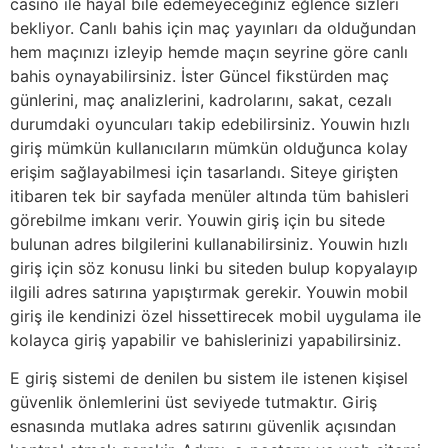
casino ile hayal bile edemeyeceğiniz eğlence sizleri
bekliyor. Canlı bahis için maç yayınları da olduğundan
hem maçınızı izleyip hemde maçın seyrine göre canlı
bahis oynayabilirsiniz. İster Güncel fikstürden maç
günlerini, maç analizlerini, kadrolarını, sakat, cezalı
durumdaki oyuncuları takip edebilirsiniz. Youwin hızlı
giriş mümkün kullanıcıların mümkün olduğunca kolay
erişim sağlayabilmesi için tasarlandı. Siteye girişten
itibaren tek bir sayfada menüler altında tüm bahisleri
görebilme imkanı verir. Youwin giriş için bu sitede
bulunan adres bilgilerini kullanabilirsiniz. Youwin hızlı
giriş için söz konusu linki bu siteden bulup kopyalayıp
ilgili adres satırına yapıştırmak gerekir. Youwin mobil
giriş ile kendinizi özel hissettirecek mobil uygulama ile
kolayca giriş yapabilir ve bahislerinizi yapabilirsiniz.
E giriş sistemi de denilen bu sistem ile istenen kişisel
güvenlik önlemlerini üst seviyede tutmaktır. Giriş
esnasında mutlaka adres satırını güvenlik açısından