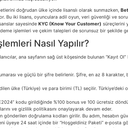
metlerini doğrudan ülke içinde lisanslı olarak sunmazken,
Be
or. Bu iki lisans, oyunculara adil oyun, veri güvenliği ve so
lisanslar sayesinde
KYC (Know Your Customer)
süreçlerini 
eme işlemleri ve çekim talepleri de sorunsuz bir şekilde ge
lemleri Nasıl Yapılır?
llanıcılar, ana sayfanın sağ üst köşesinde bulunan “Kayıt Ol
marası ve güçlü bir şifre belirlenir. Şifre, en az 8 karakter
ilen ülke (Türkiye) ve para birimi (TL) seçilir. Türkiye’deki
2024” kodu girildiğinde %100 bonus ve 100 ücretsiz döndür
larını ve gizlilik politikasını onaylayarak devam eder.
gönderilen doğrulama kodları girilir. Bu adım, hesabın güven
ni üyeye 24 saat içinde bir “Hoşgeldiniz Paketi” e‑posta gö