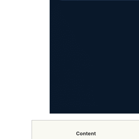
Content