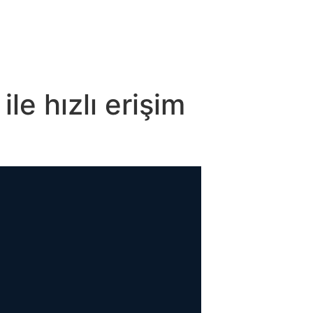
le hızlı erişim