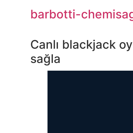
Aller
barbotti-chemisa
au
contenu
Canlı blackjack oy
sağla