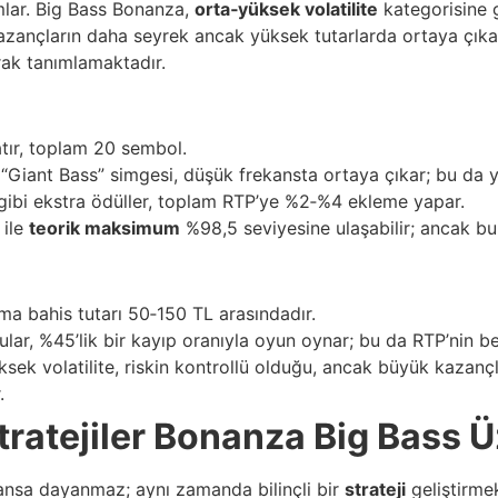
ımlar. Big Bass Bonanza,
orta‑yüksek volatilite
kategorisine g
azançların daha seyrek ancak yüksek tutarlarda ortaya çıkac
ak tanımlamaktadır.
atır, toplam 20 sembol.
Giant Bass” simgesi, düşük frekansta ortaya çıkar; bu da y
 gibi ekstra ödüller, toplam RTP’ye %2‑%4 ekleme yapar.
 ile
teorik maksimum
%98,5 seviyesine ulaşabilir; ancak bu 
ma bahis tutarı 50‑150 TL arasındadır.
lar, %45’lik bir kayıp oranıyla oyun oynar; bu da RTP’nin bek
ksek volatilite, riskin kontrollü olduğu, ancak büyük kazan
.
tratejiler Bonanza Big Bass 
ansa dayanmaz; aynı zamanda bilinçli bir
strateji
geliştirmek