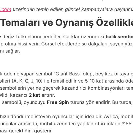
k.com
üzerinden temin edilen güncel kampanyalara dayanma
Temaları ve Oynanış Özellikl
 deniz tutkunlarını hedefler. Çarklar üzerindeki
balık sembo
 olma hissi verir. Görsel efektlerde su dalgaları, suyun yüze
ı sağlar.
k ödeme yapan sembol “Giant Bass” olup, beş kez ortaya ç
leri (A, K, Q, J, 10) ile temsil edilir ve 5‑10 kat arasında ö
 sembollerin yerine geçerek kazandırıcı kombinasyonları t
 wild, kazancı
2 kat
artırır.
r) sembolü, oyuncuyu
Free Spin
turuna yönlendirir. Bu turda,
hızlı döndürme isteyen oyuncular için idealdir. Ayrıca, mob
yuncular arasında, mobil üzerinden yapılan oturumların %55
sı gerektiğini gösterir.