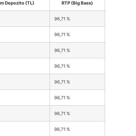
m Depozito (TL)
RTP (Big Bass)
96,71 %
96,71 %
96,71 %
96,71 %
96,71 %
96,71 %
96,71 %
96,71 %