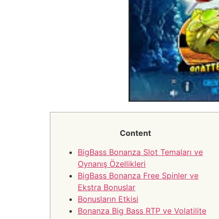
Content
BigBass Bonanza Slot Temaları ve
Oynanış Özellikleri
BigBass Bonanza Free Spinler ve
Ekstra Bonuslar
Bonusların Etkisi
Bonanza Big Bass RTP ve Volatilite