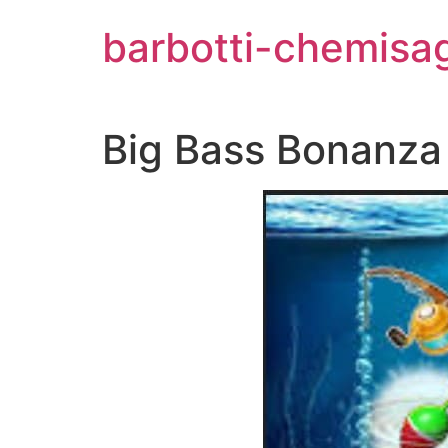
Aller
barbotti-chemisa
au
contenu
Big Bass Bonanza