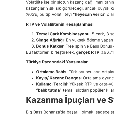
Volatilite ise bir slotun kazanç dağılımını tan
kazançların sık sık görüleceği, ancak büyük k
%63’ü, bu tip volatiliteyi
“heyecan verici”
olar
RTP ve Volatilitenin Hesaplanması
Temel Çark Kombinasyonu
: 5 çark, 3 s
Simge Ağırlığı
: En yüksek ödeme yapan “
Bonus Katkısı
: Free spin ve Bass Bonus
Bu faktörleri birleştirerek,
gerçek RTP
%96.71
Türkiye Pazarındaki Yansımalar
Ortalama Bahis
: Türk oyuncuların ortala
Kayıp/ Kazanç Denges
: Ortalama oyuncu
Kullanıcı Tercihi
: Yüksek RTP ve orta‑yü
“balık tutma”
temalı slotları popüler kılar
Kazanma İpuçları ve S
Big Bass Bonanza’da başarılı olmak, sadece ş