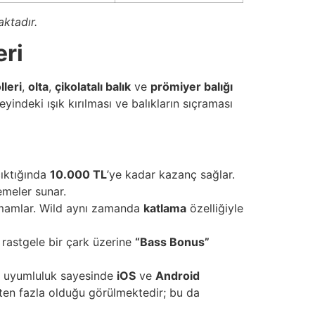
ktadır.
eri
lleri
,
olta
,
çikolatalı balık
ve
prömiyer balığı
yindeki ışık kırılması ve balıkların sıçraması
ıktığında
10.000 TL
’ye kadar kazanç sağlar.
demeler sunar.
amamlar. Wild aynı zamanda
katlama
özelliğiyle
 rastgele bir çark üzerine
“Bass Bonus”
il uyumluluk sayesinde
iOS
ve
Android
’ten fazla olduğu görülmektedir; bu da